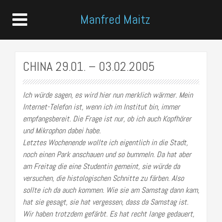
Manfred Maitz
CHINA 29.01. – 03.02.2005
Ich würde sagen, es wird hier nun merklich wärmer. Mein
Internet-Telefon ist, wenn ich im Institut bin, immer
empfangsbereit. Die Frage ist nur, ob ich auch Kopfhörer
und Mikrophon dabei habe.
Letztes Wochenende wollte ich eigentlich in die Stadt,
noch einen Park anschauen und so bummeln. Da hat aber
am Freitag die eine Studentin gemeint, sie würde da
versuchen, die histologischen Schnitte zu färben. Also
sollte ich da auch kommen. Wie sie am Samstag dann kam,
hat sie gesagt, sie hat vergessen, dass da Samstag ist.
Wir haben trotzdem gefärbt. Es hat recht lange gedauert,