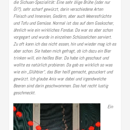
die Sichuan-Spezialität: Eine sehr ölige Brühe (oder nur
Öl?), sehr scharf gewürzt, darin verschiedene Arten
Fleisch und Innereien, Gedärm, aber auch Meeresfrüchte
und Tofu und Gemüse. Normal ist das auf dem Gaskocher,
ähnlich wie ein wirkliches Fondue. Da war es aber schon
vorgegart und wurde in einzelnen Schüsselchen serviert.
Zu oft kann ich das nicht essen, hin und wieder mag ich es
aber schon. Sie haben mich gefragt, ob ich dazu ein Bier
trinken will, ein heißes Bier. Da habe ich geschaut und
wollte es natürlich probieren. Da gab es wirklich so was
wie ein „Glühbier“, das Bier heiß gemacht, gezuckert und
gewürzt. Ich glaube Anis war dabei und irgendwelche
Beeren sind darin geschwommen. Das hat recht lustig
geschmeckt.
Ein