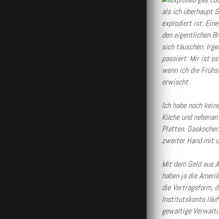
als ich überhaupt G
explodiert ist. Ein
den eigentlichen B
sich täuschen. Irge
passiert. Mir ist 
wenn ich die Frühs
erwischt.
Ich habe noch keine
Küche und nebenan 
Platten. Gaskochern
zweiter Hand mit u
Mit dem Geld aus Am
haben ja die Amerik
die Vertragsform, d
Institutskonto läu
gewaltige Verwaltu