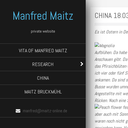
Manfred Maitz
CHINA 18.0
private website
Es ist Ostern in D
VITA OF MANFRED MAITZ
Aufblühen. Da habe
Anschauen gibt. Da
RESEARCH
das Pfirsichblüten
ich vier oder fünf 
CHINA
ankamen. Da sind s
Busse wurden umnum
MAITZ BRUCKMÜHL
Angestellte mit we
Rücken. Nach eine 
manfred@maitz-online.de
aber auch mit Sonn
waren noch nicht g
erwischen kann. Vie