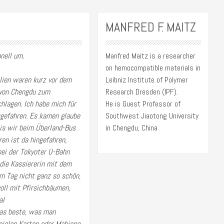
MANFRED F. MAITZ
nell um.
Manfred Maitz is a researcher
on hemocompatible materials in
lien waren kurz vor dem
Leibniz Institute of Polymer
d von Chengdu zum
Research Dresden (IPF).
hlagen. Ich habe mich für
He is Guest Professor of
sgefahren. Es kamen glaube
Southwest Jiaotong University
bis wir beim Überland-Bus
in Chengdu, China
en ist da hingefahren,
ei der Tokyoter U-Bahn
 die Kassiererin mit dem
m Tag nicht ganz so schön,
voll mit Pfirsichbäumen,
das beste, was man
spielen Karten oder Mahjong