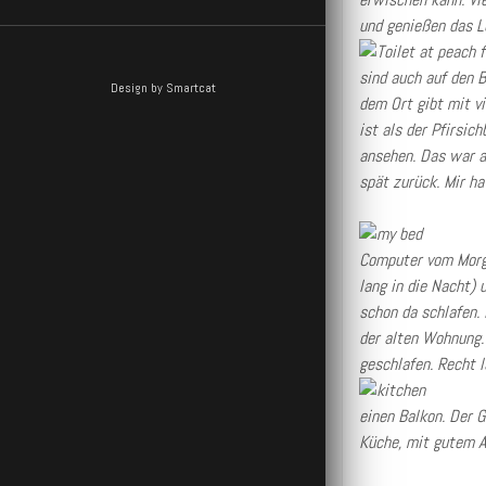
und genießen das L
sind auch auf den B
Design by Smartcat
dem Ort gibt mit vi
ist als der Pfirsic
ansehen. Das war a
spät zurück. Mir ha
Computer vom Morge
lang in die Nacht)
schon da schlafen.
der alten Wohnung.
geschlafen. Recht l
einen Balkon. Der 
Küche, mit gutem A