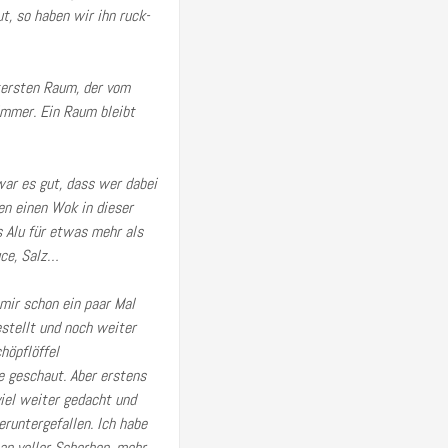
t, so haben wir ihn ruck-
tersten Raum, der vom
immer. Ein Raum bleibt
ar es gut, dass wer dabei
en einen Wok in dieser
 Alu für etwas mehr als
uce, Salz…
mir schon ein paar Mal
stellt und noch weiter
höpflöffel
e geschaut. Aber erstens
viel weiter gedacht und
eruntergefallen.
Ich habe
an voller Scherben, mehr