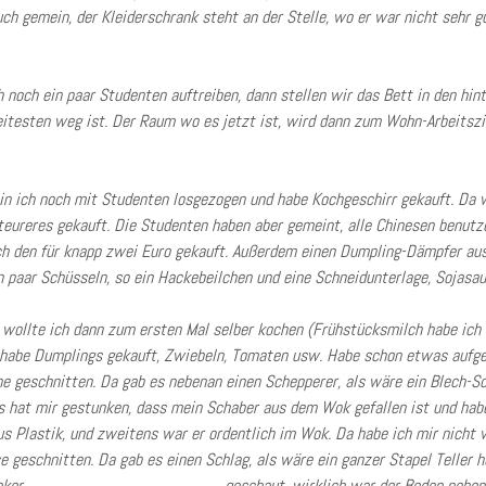
h gemein, der Kleiderschrank steht an der Stelle, wo er war nicht sehr gu
noch ein paar Studenten auftreiben, dann stellen wir das Bett in den hin
testen weg ist. Der Raum wo es jetzt ist, wird dann zum Wohn-Arbeitsz
n ich noch mit Studenten losgezogen und habe Kochgeschirr gekauft. Da w
 teureres gekauft. Die Studenten haben aber gemeint, alle Chinesen benutz
ich den für knapp zwei Euro gekauft. Außerdem einen Dumpling-Dämpfer aus
in paar Schüsseln, so ein Hackebeilchen und eine Schneidunterlage, Sojasa
wollte ich dann zum ersten Mal selber kochen (Frühstücksmilch habe ich 
 habe Dumplings gekauft, Zwiebeln, Tomaten usw. Habe schon etwas aufge
e geschnitten. Da gab es nebenan einen Schepperer, als wäre ein Blech-Sc
Es hat mir gestunken, dass mein Schaber aus dem Wok gefallen ist und hab
s Plastik, und zweitens war er ordentlich im Wok. Da habe ich mir nicht 
geschnitten. Da gab es einen Schlag, als wäre ein ganzer Stapel Teller h
geschaut, wirklich war der Boden neben