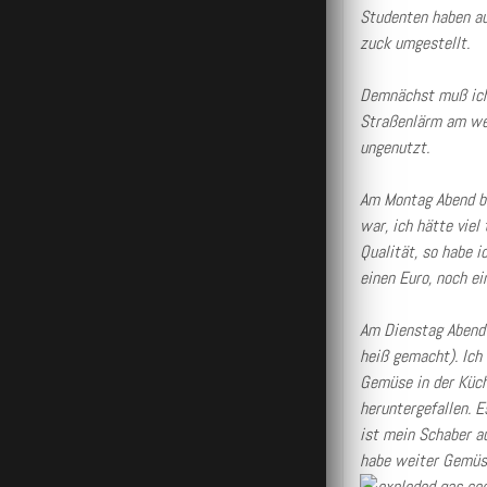
Studenten haben auc
zuck umgestellt.
Demnächst muß ich 
Straßenlärm am wei
ungenutzt.
Am Montag Abend bi
war, ich hätte viel
Qualität, so habe 
einen Euro, noch e
Am Dienstag Abend 
heiß gemacht). Ich
Gemüse in der Küch
heruntergefallen. 
ist mein Schaber au
habe weiter Gemüse 