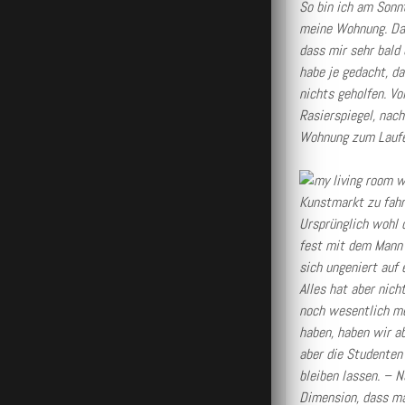
So bin ich am Sonn
meine Wohnung. Das
dass mir sehr bald
habe je gedacht, da
nichts geholfen. Vo
Rasierspiegel, nach
Wohnung zum Laufe
Kunstmarkt zu fahr
Ursprünglich wohl 
fest mit dem Mann v
sich ungeniert auf 
Alles hat aber nich
noch wesentlich me
haben, haben wir ab
aber die Studenten 
bleiben lassen. – 
Dimension, dass ma