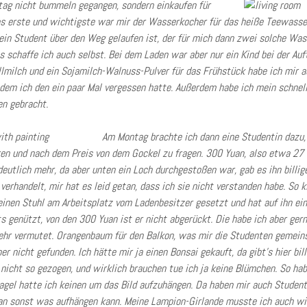
tag nicht bummeln gegangen, sondern einkaufen für
 erste und wichtigste war mir der Wasserkocher für das heiße Teewasser
 ein Student über den Weg gelaufen ist, der für mich dann zwei solche Was
s schaffe ich auch selbst. Bei dem Laden war aber nur ein Kind bei der Au
llmilch und ein Sojamilch-Walnuss-Pulver für das Frühstück habe ich mir 
dem ich den ein paar Mal vergessen hatte. Außerdem habe ich mein schnell
n gebracht.
Am Montag brachte ich dann eine Studentin dazu,
en und nach dem Preis von dem Gockel zu fragen. 300 Yuan, also etwa 27 E
deutlich mehr, da aber unten ein Loch durchgestoßen war, gab es ihn billi
erhandelt, mir hat es leid getan, dass ich sie nicht verstanden habe. So kl
einen Stuhl am Arbeitsplatz vom Ladenbesitzer gesetzt und hat auf ihn ei
ts genützt, von den 300 Yuan ist er nicht abgerückt. Die habe ich aber gern
hr vermutet. Orangenbaum für den Balkon, was mir die Studenten gemein
er nicht gefunden. Ich hätte mir ja einen Bonsai gekauft, da gibt’s hier bil
nicht so gezogen, und wirklich brauchen tue ich ja keine Blümchen. So hab
Nagel hatte ich keinen um das Bild aufzuhängen. Da haben mir auch Student
n sonst was aufhängen kann. Meine Lampion-Girlande musste ich auch wi