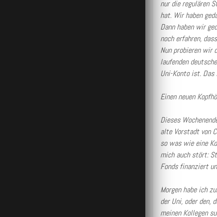
nur die regulären 
hat. Wir haben geda
Dann haben wir ged
noch erfahren, das
Nun probieren wir d
laufenden deutsche
Uni-Konto ist. Das 
Einen neuen Kopfhör
Dieses Wochenende f
alte Vorstadt von C
so was wie eine Kd
mich auch stört: S
Fonds finanziert un
Morgen habe ich zum
der Uni, oder den, 
meinen Kollegen sus