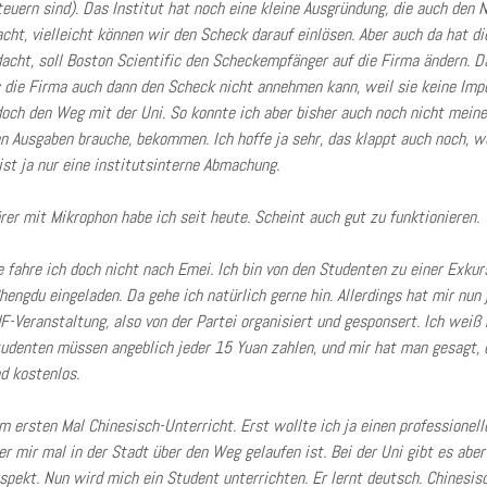
Steuern sind). Das Institut hat noch eine kleine Ausgründung, die auch de
cht, vielleicht können wir den Scheck darauf einlösen. Aber auch da hat d
acht, soll Boston Scientific den Scheckempfänger auf die Firma ändern. D
s die Firma auch dann den Scheck nicht annehmen kann, weil sie keine Impo
och den Weg mit der Uni. So konnte ich aber bisher auch noch nicht meinen
n Ausgaben brauche, bekommen. Ich hoffe ja sehr, das klappt auch noch, w
ist ja nur eine institutsinterne Abmachung.
er mit Mikrophon habe ich seit heute. Scheint auch gut zu funktionieren.
ahre ich doch nicht nach Emei. Ich bin von den Studenten zu einer Exkursi
hengdu eingeladen. Da gehe ich natürlich gerne hin. Allerdings hat mir nu
F-Veranstaltung, also von der Partei organisiert und gesponsert. Ich weiß
tudenten müssen angeblich jeder 15 Yuan zahlen, und mir hat man gesagt, e
d kostenlos.
 ersten Mal Chinesisch-Unterricht. Erst wollte ich ja einen professionell
der mir mal in der Stadt über den Weg gelaufen ist. Bei der Uni gibt es abe
pekt. Nun wird mich ein Student unterrichten. Er lernt deutsch. Chinesisc