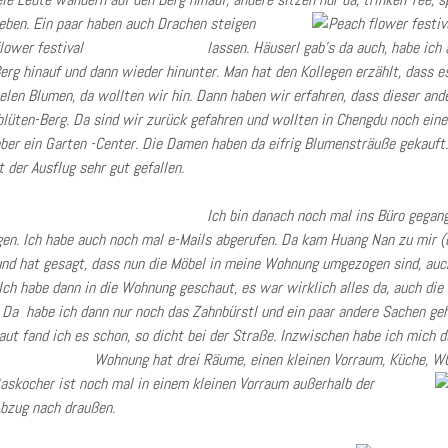
eben.
Ein paar haben auch Drachen steigen
lassen.
Häuserl gab’s da auch, habe ich
erg hinauf und dann wieder hinunter. Man hat den Kollegen erzählt, dass es
elen Blumen, da wollten wir hin. Dann haben wir erfahren, dass dieser ande
hblüten-Berg. Da sind wir zurück gefahren und wollten in Chengdu noch ein
ber ein Garten -Center. Die Damen haben da eifrig Blumensträuße gekauft
t der Ausflug sehr gut gefallen.
Ich bin danach noch mal ins Büro gegan
n. Ich habe auch noch mal e-Mails abgerufen. Da kam Huang Nan zu mir (
 und hat gesagt, dass nun die Möbel in meine Wohnung umgezogen sind, auch
 Ich habe dann in die Wohnung geschaut, es war wirklich alles da, auch di
 Da habe ich dann nur noch das Zahnbürstl und ein paar andere Sachen geh
aut fand ich es schon, so dicht bei der Straße. Inzwischen habe ich mich 
Wohnung hat drei Räume, einen kleinen Vorraum, Küche,
WC
Gaskocher ist noch mal in einem kleinen Vorraum außerhalb der
bzug nach draußen.