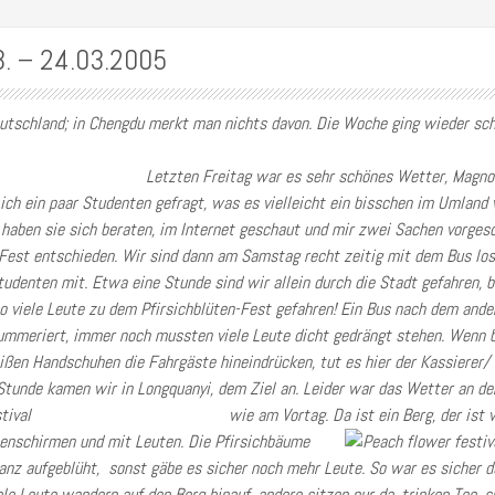
3. – 24.03.2005
eutschland; in Chengdu merkt man nichts davon. Die Woche ging wieder sch
Letzten Freitag war es sehr schönes Wetter, Magno
 ich ein paar Studenten gefragt, was es vielleicht ein bisschen im Umlan
 haben sie sich beraten, im Internet geschaut und mir zwei Sachen vorgesc
-Fest entschieden. Wir sind dann am Samstag recht zeitig mit dem Bus lo
Studenten mit. Etwa eine Stunde sind wir allein durch die Stadt gefahren, 
o viele Leute zu dem Pfirsichblüten-Fest gefahren! Ein Bus nach dem ander
meriert, immer noch mussten viele Leute dicht gedrängt stehen. Wenn b
ißen Handschuhen die Fahrgäste hineindrücken, tut es hier der Kassierer/
Stunde kamen wir in Longquanyi, dem Ziel an. Leider war das Wetter an de
wie am Vortag.
Da ist ein Berg, der ist 
enschirmen und mit Leuten.
Die Pfirsichbäume
anz aufgeblüht, sonst gäbe es sicher noch mehr Leute. So war es sicher 
le Leute wandern auf den Berg hinauf, andere sitzen nur da, trinken Tee, 