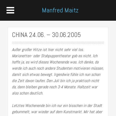
Manfred Maitz
CHINA 24.06. – 30.06.2005
Außer großer Hitze ist hier nicht sehr viel los.
Marionetten- oder Stabpuppentheater gab es nicht. Ich
hoffe ja, es wird dieses Wochenende was. Ich denke, da
werde ich auch noch andere Studenten motivieren müssen,
damit sich etwas bewegt. Irgendwie fühle ich nun schon
die Zeit davon laufen. Den Juli bin ich ja praktisch nicht
da, dann bleiben gerade noch 3-4 Monate. Halbzeit war
also schon deutlich.
Letztes Wochenende bin ich nur ein bisschen in der Stadt
gebummelt, war wieder auf dem Kunstmarkt. Mir hat aber