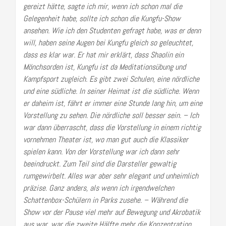
gereizt hätte, sagte ich mir, wenn ich schon mal die
Gelegenheit habe, sollte ich schon die Kungfu-Show
ansehen.
Wie ich den Studenten gefragt habe, was er denn
will, haben seine Augen bei Kungfu gleich so geleuchtet,
dass es klar war. Er hat mir erklärt, dass Shaolin ein
Mönchsorden ist, Kungfu ist da Meditationsübung und
Kampfsport zugleich. Es gibt zwei Schulen, eine nördliche
und eine südliche. In seiner Heimat ist die südliche. Wenn
er daheim ist, fährt er immer eine Stunde lang hin, um eine
Vorstellung zu sehen. Die nördliche soll besser sein.
– Ich
war dann überrascht, dass die Vorstellung in einem richtig
vornehmen Theater ist, wo man gut auch die Klassiker
spielen kann. Von der Vorstellung war ich dann sehr
beeindruckt. Zum Teil sind die Darsteller gewaltig
rumgewirbelt. Alles war aber sehr elegant und unheimlich
präzise. Ganz anders, als wenn ich irgendwelchen
Schattenbox-Schülern in Parks zusehe. – Während die
Show vor der Pause viel mehr auf Bewegung und Akrobatik
aus war, war die zweite Hälfte mehr die Konzentration