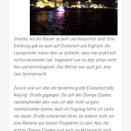
Strecke, wo die Häuser so bunt und beleuchtet sind. Eine
Erklärung gab es auch auf Chinesisch und Englisch, die
Lautsprecher waren aber so schlecht, dass man praktisch
nichts verstanden hat. Insgesamt war es aber schon recht
fein und stimmungsvoll. Das Wetter war auch gut, eine
laue Sommernacht.
Zurück sind wir über die berühmte große Einkaufsstraße,
Nanjing -Straße gegangen. Sie soll den Champs Elysées
nachempfunden sein, was ich aber nicht so ganz
nachvollziehen konnte. Auch im Flugzeug hatte ich Leute
von dieser Straße schwärmen hören, es scheint nicht nur
eine Reklame aus bunten Prospekten zu sein. Nun, die
echten Champs Elysées sind auch um Mitternacht noch