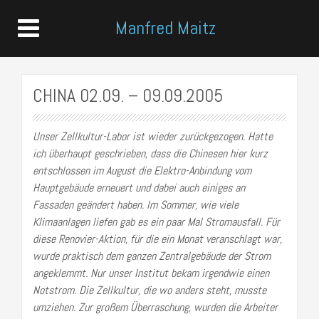
Manfred Maitz
CHINA 02.09. – 09.09.2005
Unser Zellkultur-Labor ist wieder zurückgezogen. Hatte
ich überhaupt geschrieben, dass die Chinesen hier kurz
entschlossen im August die Elektro-Anbindung vom
Hauptgebäude erneuert und dabei auch einiges an
Fassaden geändert haben. Im Sommer, wie viele
Klimaanlagen liefen gab es ein paar Mal Stromausfall. Für
diese Renovier-Aktion, für die ein Monat veranschlagt war,
wurde praktisch dem ganzen Zentralgebäude der Strom
angeklemmt. Nur unser Institut bekam irgendwie einen
Notstrom. Die Zellkultur, die wo anders steht, musste
umziehen. Zur großem Überraschung, wurden die Arbeiter