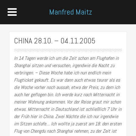
Manfred Maitz
CHINA 28.10. – 04.11.2005
In 14 Tagen werde ich um die Zeit schon am Flughafen in
Shanghai sitzen und versuchen, irgendwie die Nacht zu
verbringen. – Diese Woche habe ich nun endlich mein
Flugticket gekauft. Es war dann auch etwas teurer als es
die Woche vorher noch aussah, etwa der Preis, zu dem ich
auch her geflogen bin. Ich werde kurz nach Mitternacht in
meiner Wohnung ankommen. Vor der Reise graut mir schon
etwas. Mitternacht in Deutschland ist schließlich 7 Uhr in
der Früh hier in China. Zwei Nächte die ich nur irgendwie
im Sitzen schlafe… Ich wollte ja zuerst am 18. den ersten
Flug von Chengdu nach Shanghai nehmen, zu der Zeit ist