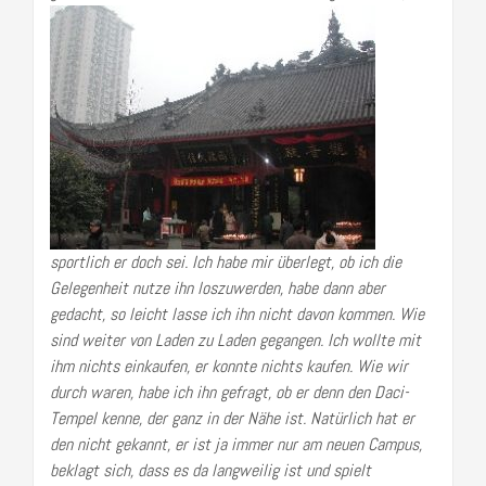
sportlich er doch sei. Ich habe mir überlegt, ob ich die
Gelegenheit nutze ihn loszuwerden, habe dann aber
gedacht, so leicht lasse ich ihn nicht davon kommen. Wie
sind weiter von Laden zu Laden gegangen. Ich wollte mit
ihm nichts einkaufen, er konnte nichts kaufen. Wie wir
durch waren, habe ich ihn gefragt, ob er denn den Daci-
Tempel kenne, der ganz in der Nähe ist. Natürlich hat er
den nicht gekannt, er ist ja immer nur am neuen Campus,
beklagt sich, dass es da langweilig ist und spielt