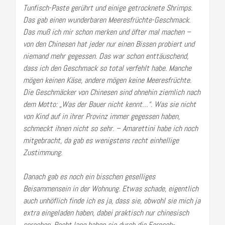
Tunfisch-Paste gerührt und einige getrocknete Shrimps.
Das gab einen wunderbaren Meeresfrüchte-Geschmack.
Das muß ich mir schon merken und öfter mal machen –
von den Chinesen hat jeder nur einen Bissen probiert und
niemand mehr gegessen. Das war schon enttäuschend,
dass ich den Geschmack so total verfehlt habe. Manche
mögen keinen Käse, andere mögen keine Meeresfrüchte.
Die Geschmäcker von Chinesen sind ohnehin ziemlich nach
dem Motto: „Was der Bauer nicht kennt…“. Was sie nicht
von Kind auf in ihrer Provinz immer gegessen haben,
schmeckt ihnen nicht so sehr. – Amarettini habe ich noch
mitgebracht, da gab es wenigstens recht einhellige
Zustimmung.
Danach gab es noch ein bisschen geselliges
Beisammensein in der Wohnung. Etwas schade, eigentlich
auch unhöflich finde ich es ja, dass sie, obwohl sie mich ja
extra eingeladen haben, dabei praktisch nur chinesisch
sprechen. Recht lang haben sie durch die Fernseh-